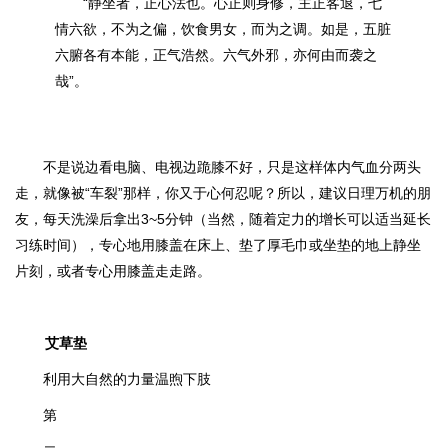
“静坐者，正心法也。心正则身修，主正客退，七
情六欲，不为之偏，饮食男女，而为之调。如是，五脏
六腑各有本能，正气浩然。六气外邪，亦何由而袭之
哉”。
不是说边看电脑、电视边跪膝不好，只是这样体内气血分两头
走，就像被“车裂”那样，你又于心何忍呢？所以，建议日理万机的朋
友，每天洗澡后拿出3~5分钟（当然，随着定力的增长可以适当延长
习练时间），专心地用膝盖在床上、垫了厚毛巾或坐垫的地上静坐
片刻，或者专心用膝盖走走路。
艾草垫
利用大自然的力量温煦下肢
第