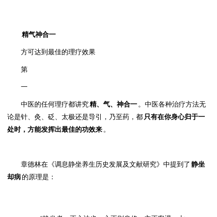
精气神合一
方可达到最佳的理疗效果
第
一
中医的任何理疗都讲究
精、气、神合一
。
中医各种治疗方法无
论是针、灸、砭、太极还是导引，乃至药，都
只有在你身心归于一
处时，方能发挥出最佳的功效来
。
章德林在《调息静坐养生历史发展及文献研究》中提到了
静坐
却病
的原理是：