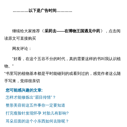
…………以下是广告时间…………
继续给大家推荐《
采药去——在博物王国遇见中药
》，点击
阅
读原文
可直接购买
网友评论：
“好看，在这个五谷不分的时代，真的需要这样的书叫我认识植
物。”
“书里写的植物基本都是平时能碰到的或看到过的，感觉作者这么随
手写来，觉得很亲切
您可能感兴趣的文章:
怎样才能修炼出“眉目传情”？
整形美容前这五件事你一定要知道
打完瘦脸针发现怀孕 对胎儿有影响?
耳朵后面的这个小东西如何去除呢？