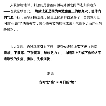
人双膝跪地时，刺激的是膝盖内侧与外侧之间凹进去的地方
——也就是犊鼻穴。
跪膝法正是因为刺激膝盖上的犊鼻穴，使体内
的气血下行
，运输到膝盖处，膝盖上的新鲜血液多了，自然就可以
润滑“生锈”了的膝关节，减少膝关节的磨损或因为气血不足而产生的
酸胀乏力。
古人发现，通过跪膝引血下行，能有效缓解
上实下虚
（包括：
腿软、下肢寒、下肢沉重、酸软乏力
）、
由肝阳上亢或下焦经络不
通导致的头痛、腹胀、失眠症状
。
渊源
古时之“坐” ≈ 今日的“跪”