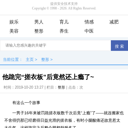
娱乐
男人
育儿
情感
减肥
美容
整形
养生
中医
当前位置：
主页
>
整形
>
他跪完“搓衣板”后竟然还上瘾了~
时间：2019-10-20 13:27 | 栏目：
整形
| 点击：
次
有这么一个故事
一男子16年来被罚跪搓衣板数千次后竟“上瘾”了——就连搬家也
不舍得扔那已经磨得日益光滑的搓衣板，有时小腿酸痛还故意惹太
太生气，这样跪完之后整个脚都舒服多了。