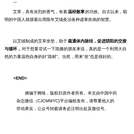
二
艾草，具有浓烈的香气，有着
温经散寒
的功效。自古以来，聪
明的中国人就摸索出用陈年艾绒灸治各种虚寒疾病的智慧。
以艾绒制成的艾草坐垫，助于
疏通体内脉结，促进阴阳的交接
与循环，
对于想要尝试一下跪膝的朋友来说，真的是一个利用大自
然的力量温煦自身的好“跪材”。当然，用来“坐”也是很好的。
<END
>
摘编于网络，版权归原作者所有。本文由中国中药
杂志微信（CJCMMYC)平台编校发布，请尊重他人的
劳动果实，公众号转载请务必注明出处及微信号。