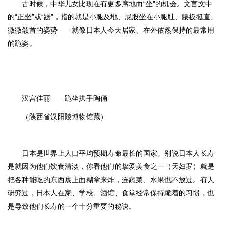
古时候，中华儿女比现在有更多席地而“坐”的机会。文言文中
的“正坐”或“踞”，指的就是小腿及地、屁股坐在小腿肚、腰板挺直、
微微颔首的姿势——就像日本人今天居家、在外依然保持的最常用
的跪姿。
汉宫佳丽——跪坐拱手陶俑
（陕西省汉阳陵博物馆藏）
日本是世界上人口平均预期寿命最长的国家。别说日本人长寿
是就因为他们饮食清淡，你看他们的挚爱美食之一（天妇罗）就是
把各种能吃的东西裹上面糊拿来炸，连蔬菜、水果也不放过。有人
研究过，日本人在家、学校、酒馆、食堂经常保持跪着的习惯，也
是导致他们长寿的一个十分重要的秘诀。