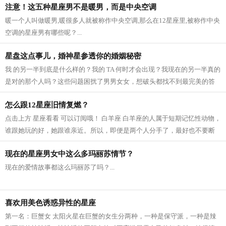
注意！这五种星座男不是暖男，而是中央空调
暖一个人叫做暖男,暖很多人就被称作中央空调,那么在12星座里,被称作中央
空调的星座男有哪些呢？...
星盘这点事儿，婚神星参透你的婚姻秘密
我 的另一半到底是什么样的？我的 TA 何时才会出现？我现在的另一半真的
是对的那个人吗？这些问题困扰了男男女女，想破头都找不到最完美的答
案。...
怎么跟12星座旧情复燃？
点击上方 星座看看 可以订阅哦！ 白羊座 白羊座的人属于短期记忆性动物，
谁跟她玩的好，她跟谁亲近。所以，即便是两个人分手了，最好也不要断
了联系，偶尔约一约呀，吃吃饭，打...
现在的星座男女中这么多玛丽苏情节？
现在的爱情故事都这么玛丽苏了吗？...
喜欢用美色诱惑异性的星座
第一名：巨蟹女 太阳火星在巨蟹的女生分两种，一种是保守派，一种是辣