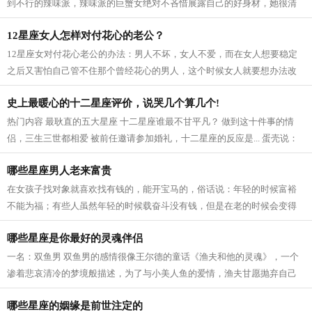
到不行的辣味派，辣味派的巨蟹女绝对不吝惜展露自己的好身材，她很清
楚让男人看到却吃不到的杀伤力有多强...
12星座女人怎样对付花心的老公？
12星座女对付花心老公的办法：男人不坏，女人不爱，而在女人想要稳定
之后又害怕自己管不住那个曾经花心的男人，这个时候女人就要想办法改
造你面前的这个浪子，而要如何改造浪...
史上最暖心的十二星座评价，说哭几个算几个!
热门内容 最耿直的五大星座 十二星座谁最不甘平凡？ 做到这十件事的情
侣，三生三世都相爱 被前任邀请参加婚礼，十二星座的反应是... 蛋壳说：
如果有下辈子，我一定还做处女座 蛋...
哪些星座男人老来富贵
在女孩子找对象就喜欢找有钱的，能开宝马的，俗话说：年轻的时候富裕
不能为福；有些人虽然年轻的时候载奋斗没有钱，但是在老的时候会变得
富裕，下面就和大家分享哪些星座是越...
哪些星座是你最好的灵魂伴侣
一名：双鱼男 双鱼男的感情很像王尔德的童话《渔夫和他的灵魂》，一个
渗着悲哀清冷的梦境般描述，为了与小美人鱼的爱情，渔夫甘愿抛弃自己
的灵魂，结局却是他抱着小美人鱼的尸...
哪些星座的姻缘是前世注定的