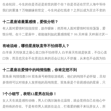
生命轮回，今生的你是否还是前世的那个你？你是否还在茫茫人海中等待
我们的重逢？万物姻缘前世定，今生何必红线牵？之所以成为亘古不变的
浪漫，是因为他们的姻缘早已注定，哪...
十二星座谁最重感情，爱恨分明？
有人面对爱情时扭扭捏捏，故作暧昧；然而有人面对爱情时坦坦荡荡，爱
恨分明。在十二星座中，谁能做到如此重感情呢？ 06.天秤座 天秤座讨厌一
个人会完全表现在脸上，不但黑脸，...
有啥说啥，哪些星座耿直帝不怕得罪人？
白羊座 天性耿直之最心直口快不怕得罪人 白羊座天性就是耿直，不仅心直
口快，而且也完全不在意说出来的话会让别人不舒服，从来也不会因为怕
得罪人而收敛自己的言谈，结交真心...
十二星座在爱情中的纯情指数，你肯定想不到
双鱼座 纯情指数100 双鱼座号称情欲游戏机，他们的纯情不必怀疑，旦却
多情得可以对很多人发挥他的高纯情度。双鱼座是个容易感动的星座，只
要跟情感有关的事都会让他有很多感触...
7个小细节，表明12星男在玩你！
女人天生就是感性动物，男人们偶尔施舍点温情，就会觉得自己在他心中
是特殊的存在。于是有些男人就抓住这点，打着爱的幌子来玩弄女人，所