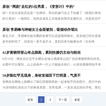
以请妹子们擦亮眼睛，明辨渣男。 渣男...
原创 “网剧”走红的5位男星，《变形计》中的“
胡一天在出道前其实是一位模特，而在机缘巧合之下拍摄了《致我们单纯
的小美好》一炮而红，虽然在成名之后很多的黑历史被扒出，但是依旧不
影响他的人气。而他又凭借帅气的外表...
原创 李易峰与神秘女士会面被拍，吸烟动作堪比
最近几年，李易峰在娱乐圈的发展可以说是顺风顺水。其实他已经出道很
多年的时间了，但是却一直不温不火，直到后来与杨幂合作《古剑奇
谭》，终于在娱乐圈有了一定的人气，随后...
42岁黄晓明登山有点踉跄，累到扶腰仍主动与粉丝
8月10日，网友在社交平台晒出在瑞士偶遇登山拍广告的黄晓明和刘亦菲。
从图中可以看到，山上的条件一行人只能徒步前行，42岁的黄晓明似乎有
些劳累，扶着腰慢慢前行。 一旁有粉丝...
50岁陈红罕见现身，身材发福双下巴明显，气质不
有网友在网络上面晒出了陈红陪着陈凯歌一起录制节目的照片。照片中的
50岁的陈红坐在台下的角落里面，非常低调，一直在淡定的玩手机。陈红
穿着也非常普通，穿着短袖和长裤。估...
首页
1
2
下一页
末页