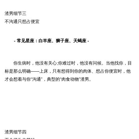
渣男细节三
不沟通只想占便宜
- 常见星座：
白羊座、狮子座、天蝎座
-
你生病时，他没有关心;你难过时，他没有问候。当他找你，目
标是那么明确——上床，只有想得到你的肉体、想占你便宜时，他
才会想着与你“沟通”，典型的“肉食动物”渣男。
渣男细节四