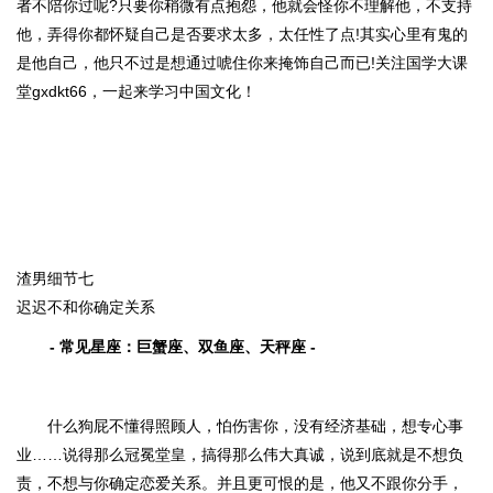
者不陪你过呢?只要你稍微有点抱怨，他就会怪你不理解他，不支持
他，弄得你都怀疑自己是否要求太多，太任性了点!其实心里有鬼的
是他自己，他只不过是想通过唬住你来掩饰自己而已!关注国学大课
堂gxdkt66，一起来学习中国文化！
渣男细节七
迟迟不和你确定关系
- 常见星座：巨蟹座、双鱼座、天秤座 -
什么狗屁不懂得照顾人，怕伤害你，没有经济基础，想专心事
业……说得那么冠冕堂皇，搞得那么伟大真诚，说到底就是不想负
责，不想与你确定恋爱关系。并且更可恨的是，他又不跟你分手，