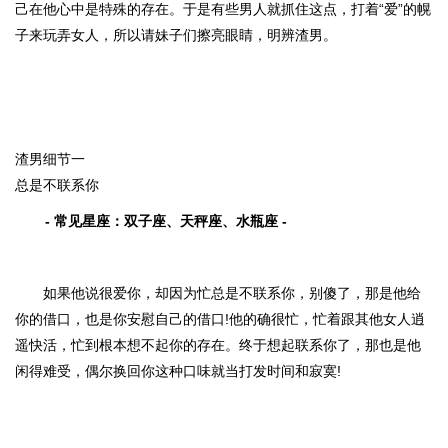
己在他心中是特殊的存在。于是有些男人就抓住这点，打着“爱”的幌
子来玩弄女人，所以请妹子们擦亮眼睛，明辨渣男。
渣男细节一
总是不联系你
- 常见星座：双子座、天秤座、水瓶座 -
如果他说很爱你，却因为忙总是不联系你，别傻了，那是他给
你的借口，也是你安慰自己的借口!他的确很忙，忙着跟其他女人逍
遥快活，忙到根本想不起你的存在。终于想起联系你了，那也是他
闲得难受，偶尔换回你这种口味就当打发时间和寂寞!