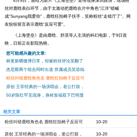
8月9日，鹿晗为新片《上海堡垒》宣传现身深圳路演，现场粉
丝对鹿晗表白环节，由于太激动把鹿晗在片中角色“江洋”错喊
成“Sunyang我爱你”，鹿晗狂拍椅子扶手，笑称粉丝“走错厅了”。网
友纷纷留言表示鹿晗“反应可爱”。
《上海堡垒》是由鹿晗、舒淇等人主演的科幻电影，于9日首
映，日前正在影院热映。
您可能感兴趣的文章:
林更新晒微博日常，却被粉丝评论笑翻了
杰尼斯两个组合同时出道 所属成员笑容灿
粉丝叫错鹿晗角色名 鹿晗狂拍椅子反应可
原创 王菲经典的一场演唱会，老公打鼓，
50岁陈红罕见现身，身材发福双下巴明显
相关文章
粉丝叫错鹿晗角色名 鹿晗狂拍椅子反应可
10-20
原创 王菲经典的一场演唱会，老公打鼓，
10-20