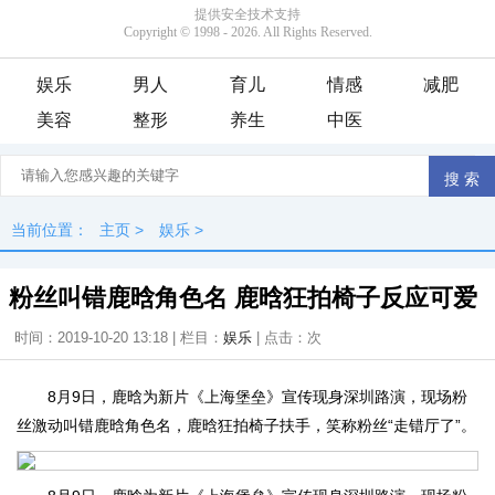
娱乐
男人
育儿
情感
减肥
美容
整形
养生
中医
当前位置：
主页
>
娱乐
>
粉丝叫错鹿晗角色名 鹿晗狂拍椅子反应可爱
时间：2019-10-20 13:18 | 栏目：
娱乐
| 点击：
次
8月9日，鹿晗为新片《上海堡垒》宣传现身深圳路演，现场粉
丝激动叫错鹿晗角色名，鹿晗狂拍椅子扶手，笑称粉丝“走错厅了”。