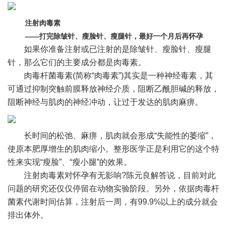
注射肉毒素
——打完除皱针、瘦脸针、瘦腿针，最好一个月后再怀孕
如果你准备注射或已注射的是除皱针、瘦脸针、瘦腿
针，那么它们的主要成分都是肉毒素。
肉毒杆菌毒素(简称“肉毒素”)其实是一种神经毒素，其
可通过抑制突触前膜释放神经介质，阻断乙酰胆碱的释放，
阻断神经与肌肉的神经冲动，让过于发达的肌肉麻痹。
长时间的松弛、麻痹，肌肉就会形成“失能性的萎缩”，
使原本肥厚增生的肌肉缩小。整形医学正是利用它的这个特
性来实现“瘦脸”、“瘦小腿”的效果。
注射肉毒素对怀孕有无影响?陈元良解答说，目前对此
问题的研究还仅仅停留在动物实验阶段。另外，依据肉毒杆
菌素代谢时间估算，注射后一周，有99.9%以上的成分就会
排出体外。