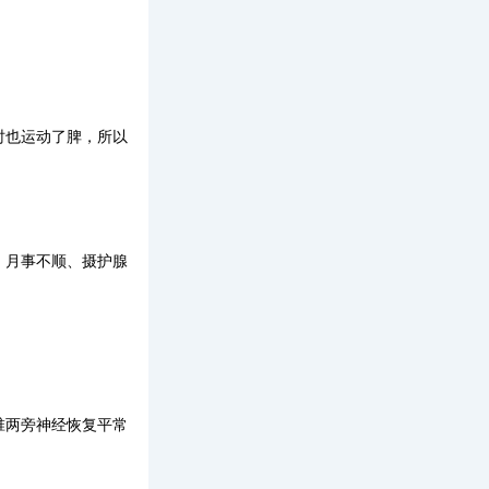
时也运动了脾，所以
、月事不顺、摄护腺
椎两旁神经恢复平常