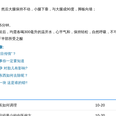
，然后大腿保持不动，小腿下垂，与大腿成90度，脚板向墙；
5分钟。
前后，均需各喝300毫升的温开水，心平气和，保持轻松，自然呼吸，不
下半部所受之酸
章:
目传情”？
事你一定要知道
孕 对胎儿有影响?
东西如何去除呢？
块 这是谁的错!!
医如何调理
10-20
月经量少的中医偏方
10-20