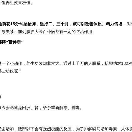
，但养生效果极佳
。
睡前花15分钟抬抬脚，坚持二、三个月，就可以改善体质、精力倍增
，对
、尿失禁、前列腺肿大等百种病都有一定的防治作用。
降“百种病”
是一个小动作，养生功效却非常大。通过上千万的人联系，抬脚功对182
哪些功效呢？
毒
血液会迅速流回肝、肾，给予重新解毒、排毒。
代谢增加，腰部以下会有强烈极酸的反应，为了排解瞬间增加毒素，人体