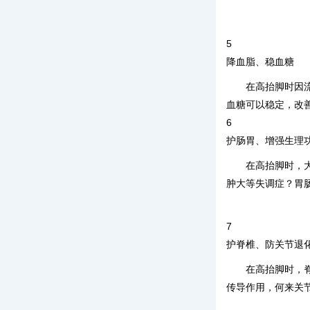
5
降血脂、稳血糖
在高抬脚时因
血糖可以稳定，改
6
护肠胃、增强生理
在高抬脚时，
肿大等失调症？胃
7
护脊椎、防关节退
在高抬脚时，
传导作用，何来关