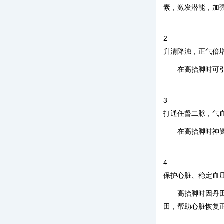
素，激发潜能，加
2
升清降浊，正气倍
在高抬脚时可
3
打通任督二脉，气
在高抬脚时神
4
保护心脏、稳定血
高抬脚时因丹
田，帮助心脏恢复