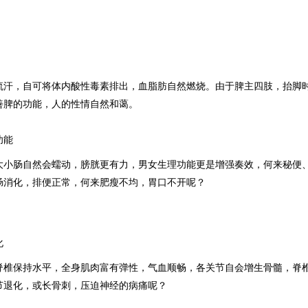
流汗，自可将体内酸性毒素排出，血脂肪自然燃烧。由于脾主四肢，抬脚
善脾的功能，人的性情自然和蔼。
功能
大小肠自然会蠕动，膀胱更有力，男女生理功能更是增强奏效，何来秘便
肠消化，排便正常，何来肥瘦不均，胃口不开呢？
化
脊椎保持水平，全身肌肉富有弹性，气血顺畅，各关节自会增生骨髓，脊
节退化，或长骨刺，压迫神经的病痛呢？