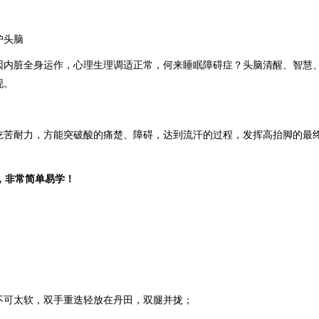
护头脑
因内脏全身运作，心理生理调适正常，何来睡眠障碍症？头脑清醒、智慧
现
。
吃苦耐力，方能突破酸的痛楚、障碍，达到流汗的过程，发挥高抬脚的最
，非常简单易学！
不可太软，双手重迭轻放在丹田，双腿并拢；