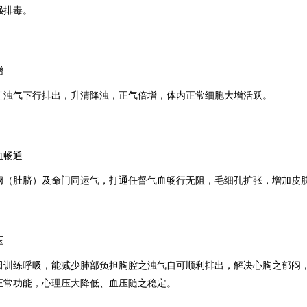
强排毒。
增
引浊气下行排出，升清降浊，正气倍增，体内正常细胞大增活跃。
血畅通
阙（肚脐）及命门同运气，打通任督气血畅行无阻，毛细孔扩张，增加皮
压
田训练呼吸，能减少肺部负担胸腔之浊气自可顺利排出，解决心胸之郁闷
正常功能，心理压大降低、血压随之稳定
。