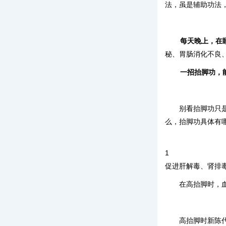
法，虽是辅助功法
每天晚上，在
秘、胃肠消化不良
一招抬脚功，能
别看抬脚功只
么，抬脚功具体有
1
促进肝解毒、肾排
在高抬脚时，
高抬脚时新陈