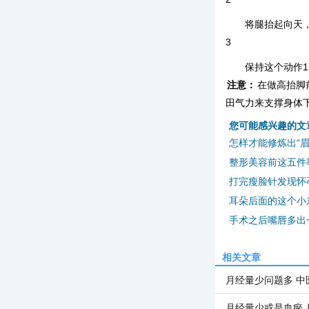
将腿抬起向天
3
保持这个动作1
注意：
在做高抬脚
田气力来支撑身体
您可能感兴趣的文
怎样才能修炼出“眉
整形美容前这五件
打完瘦脸针发现怀
耳朵后面的这个小
手术之后嘴唇多出一
相关文章
月经量少问题多 中
月经量少或是血瘀 