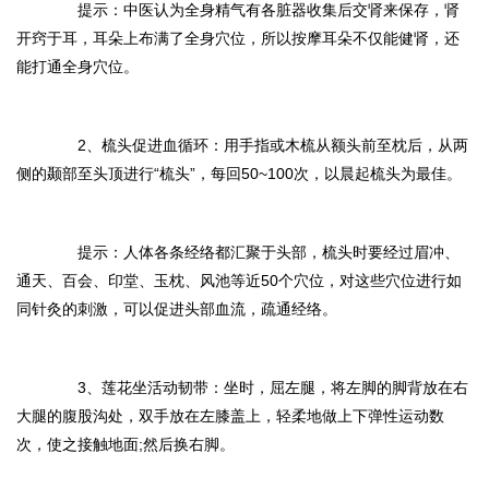
提示：中医认为全身精气有各脏器收集后交肾来保存，肾
开窍于耳，耳朵上布满了全身穴位，所以按摩耳朵不仅能健肾，还
能打通全身穴位。
2、梳头促进血循环：用手指或木梳从额头前至枕后，从两
侧的颞部至头顶进行
“
梳头
”
，每回50~100次，以晨起梳头为最佳。
提示：人体各条经络都汇聚于头部，梳头时要经过眉冲、
通天、百会、印堂、玉枕、风池等近50个穴位，对这些穴位进行如
同针灸的刺激，可以促进头部血流，疏通经络。
3、莲花坐活动韧带：坐时，屈左腿，将左脚的脚背放在右
大腿的腹股沟处，双手放在左膝盖上，轻柔地做上下弹性运动数
次，使之接触地面;然后换右脚。