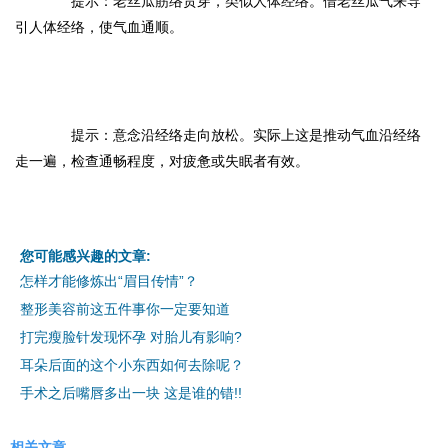
提示：老丝瓜筋络贯穿，类似人体经络。借老丝瓜气来导
引人体经络，使气血通顺。
提示：意念沿经络走向放松。实际上这是推动气血沿经络
走一遍，检查通畅程度，对疲惫或失眠者有效。
您可能感兴趣的文章:
怎样才能修炼出“眉目传情”？
整形美容前这五件事你一定要知道
打完瘦脸针发现怀孕 对胎儿有影响?
耳朵后面的这个小东西如何去除呢？
手术之后嘴唇多出一块 这是谁的错!!
相关文章