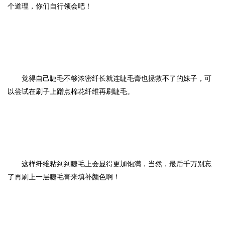
个道理，你们自行领会吧！
觉得自己睫毛不够浓密纤长就连睫毛膏也拯救不了的妹子，可
以尝试在刷子上蹭点棉花纤维再刷睫毛。
这样纤维粘到到睫毛上会显得更加饱满，当然，最后千万别忘
了再刷上一层睫毛膏来填补颜色啊！