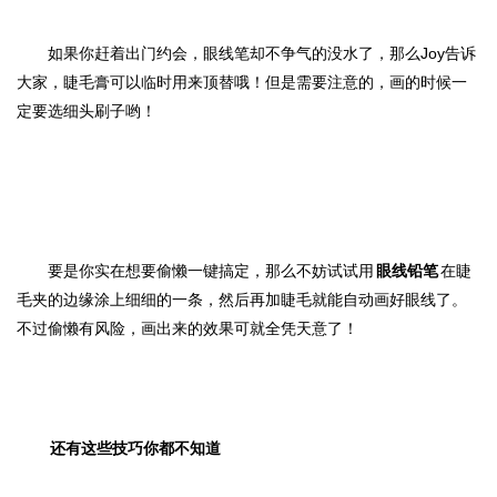
如果你赶着出门约会，眼线笔却不争气的没水了，那么Joy告诉
大家，睫毛膏可以临时用来顶替哦！但是需要注意的，画的时候一
定要选细头刷子哟！
要是你实在想要偷懒一键搞定，那么不妨试试用
眼线铅笔
在睫
毛夹的边缘涂上细细的一条，然后再加睫毛就能自动画好眼线了。
不过偷懒有风险，画出来的效果可就全凭天意了！
还有这些技巧你都不知道