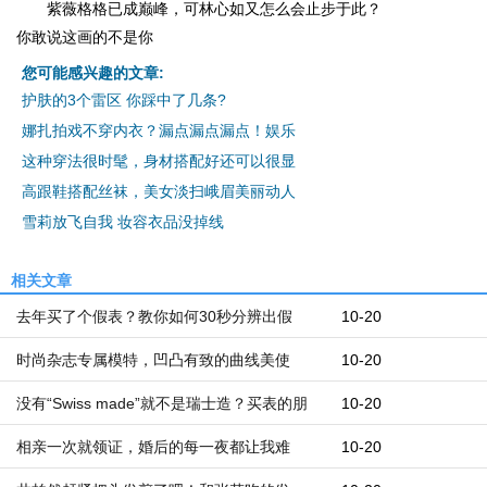
紫薇格格已成巅峰，可林心如又怎么会止步于此？
你敢说这画的不是你
您可能感兴趣的文章:
护肤的3个雷区 你踩中了几条?
娜扎拍戏不穿内衣？漏点漏点漏点！娱乐
这种穿法很时髦，身材搭配好还可以很显
高跟鞋搭配丝袜，美女淡扫峨眉美丽动人
雪莉放飞自我 妆容衣品没掉线
相关文章
去年买了个假表？教你如何30秒分辨出假
10-20
时尚杂志专属模特，凹凸有致的曲线美使
10-20
没有“Swiss made”就不是瑞士造？买表的朋
10-20
相亲一次就领证，婚后的每一夜都让我难
10-20