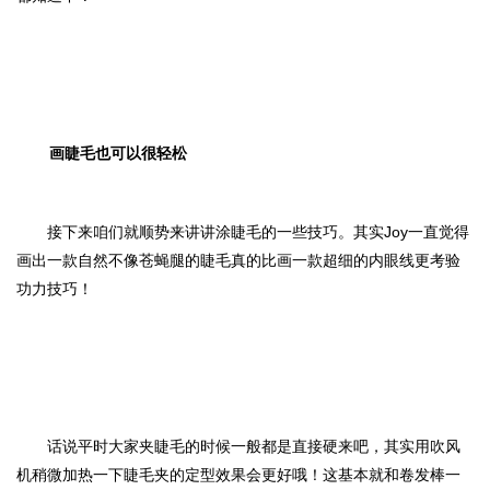
画睫毛也可以很轻松
接下来咱们就顺势来讲讲涂睫毛的一些技巧。其实Joy一直觉得
画出一款自然不像苍蝇腿的睫毛真的比画一款超细的内眼线更考验
功力技巧！
话说平时大家夹睫毛的时候一般都是直接硬来吧，其实用吹风
机稍微加热一下睫毛夹的定型效果会更好哦！这基本就和卷发棒一