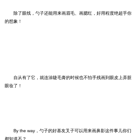
除了眼线，勺子还能用来画眉毛、画腮红，好用程度绝超乎你
的想象！
自从有了它，就连涂睫毛膏的时候也不怕手残画到眼皮上弄脏
眼妆了！
By the way，勺子的好基友叉子可以用来画鼻影这件事儿你们
都知道不？