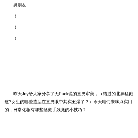
男朋友
！
！
！
昨天Joy给大家分享了无Fuck说的直男审美，（
错过的北鼻猛戳
这?
女生的哪些造型在直男眼中其实丑爆了？
）今天咱们来聊点实用
的，日常化妆有哪些拯救手残党的小技巧？