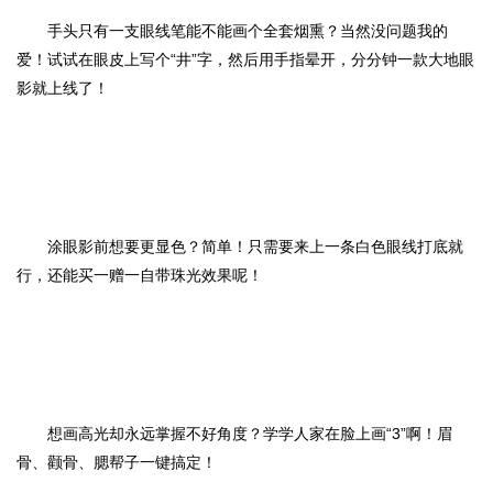
手头只有一支眼线笔能不能画个全套烟熏？当然没问题我的
爱！试试在眼皮上写个“井”字，然后用手指晕开，分分钟一款大地眼
影就上线了！
涂眼影前想要更显色？简单！只需要来上一条白色眼线打底就
行，还能买一赠一自带珠光效果呢！
想画高光却永远掌握不好角度？学学人家在脸上画“3”啊！眉
骨、颧骨、腮帮子一键搞定！