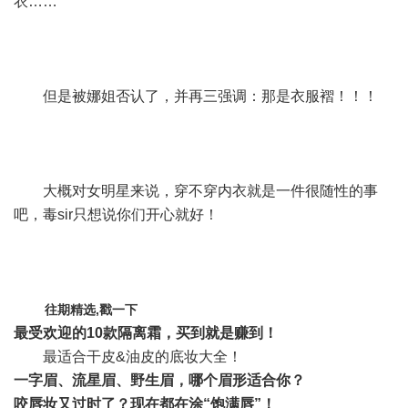
衣……
但是被娜姐否认了，并再三强调：那是衣服褶！！！
大概对女明星来说，穿不穿内衣就是一件很随性的事
吧，毒sir只想说你们开心就好！
往期精选,戳一下
最受欢迎的10款隔离霜，买到就是赚到！
最适合干皮&油皮的底妆大全！
一字眉、流星眉、野生眉，哪个眉形适合你？
咬唇妆又过时了？现在都在涂“饱满唇”！