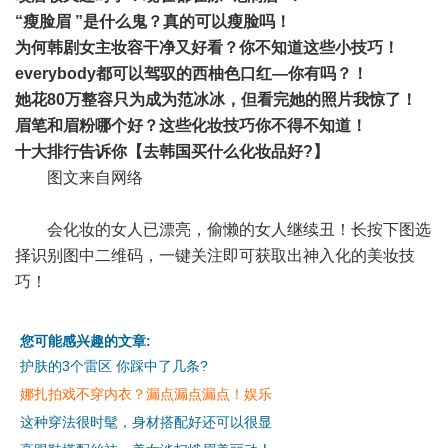
“瘦脸眉 ”是什么鬼？真的可以瘦脸吗！
为何韩剧女主妆容干净又好看？你不知道这些小技巧！
everybody都可以驾驭的西柚色口红—你有吗？！
她花80万整容只为成为范冰冰，但看完她的照片我惊了！
眉笔和眉粉哪个好？这些化妆技巧你不得不知道！
十大排行告诉你【去韩国买什么化妆品好?】
图文来自网络
会化妆的女人已漂亮，偷懒的女人继续丑！长按下图选
择识别图中二维码，一键关注即可获取出神入化的美妆技
巧！
您可能感兴趣的文章:
护肤的3个雷区 你踩中了几条?
娜扎拍戏不穿内衣？漏点漏点漏点！娱乐
这种穿法很时髦，身材搭配好还可以很显