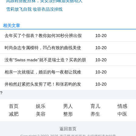
高跟鞋搭配丝袜，美女淡扫峨眉美丽动人
雪莉放飞自我 妆容衣品没掉线
相关文章
去年买了个假表？教你如何30秒分辨出假
10-20
时尚杂志专属模特，凹凸有致的曲线美使
10-20
没有“Swiss made”就不是瑞士造？买表的朋
10-20
相亲一次就领证，婚后的每一夜都让我难
10-20
井柏然赶紧把头发剪了吧！和张若昀的发
10-20
?
首页
娱乐
男人
育儿
情感
减肥
美容
整形
养生
中医
返回首页