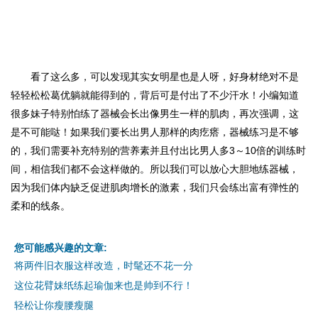
看了这么多，可以发现其实女明星也是人呀，好身材绝对不是
轻轻松松葛优躺就能得到的，背后可是付出了不少汗水！小编知道
很多妹子特别怕练了器械会长出像男生一样的肌肉，再次强调，这
是不可能哒！如果我们要长出男人那样的肉疙瘩，器械练习是不够
的，我们需要补充特别的营养素并且付出比男人多3～10倍的训练时
间，相信我们都不会这样做的。所以我们可以放心大胆地练器械，
因为我们体内缺乏促进肌肉增长的激素，我们只会练出富有弹性的
柔和的线条。
您可能感兴趣的文章:
将两件旧衣服这样改造，时髦还不花一分
这位花臂妹纸练起瑜伽来也是帅到不行！
轻松让你瘦腰瘦腿