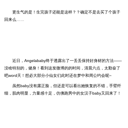
更生气的是！生完孩子还能是这样？？确定不是去买了个孩子
回来么……
近日，Angelababy终于透露出了一丢丢保持好身材的方法——
没啥特别的，健身！看到这发微博的的时间，清晨六点，太勤奋了
吧word天！想必大部分小仙女们此时还在梦中和周公约会呢~
虽然baby没有露正脸，但还是可以看出她恢复的不错，手臂纤
细，肌肉明显，力量感十足，仿佛跑男中的女汉子baby又回来了！