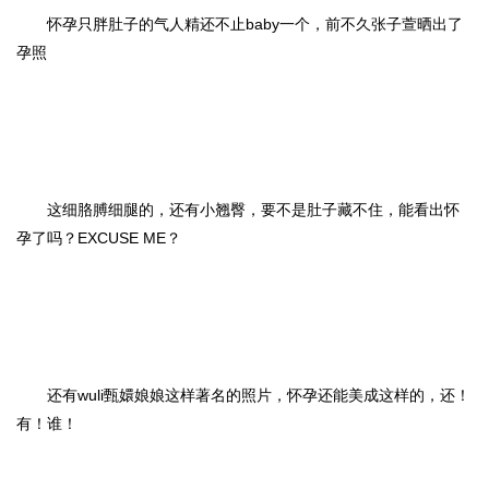
怀孕只胖肚子的气人精还不止baby一个，前不久张子萱晒出了
孕照
这细胳膊细腿的，还有小翘臀，要不是肚子藏不住，能看出怀
孕了吗？EXCUSE ME？
还有wuli甄嬛娘娘这样著名的照片，怀孕还能美成这样的，还！
有！谁！