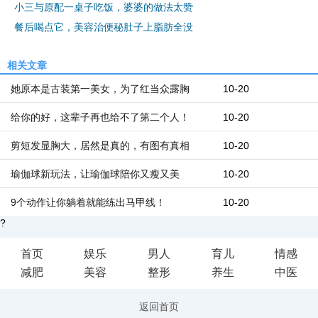
小三与原配一桌子吃饭，婆婆的做法太赞
餐后喝点它，美容治便秘肚子上脂肪全没
相关文章
她原本是古装第一美女，为了红当众露胸
10-20
给你的好，这辈子再也给不了第二个人！
10-20
剪短发显胸大，居然是真的，有图有真相
10-20
瑜伽球新玩法，让瑜伽球陪你又瘦又美
10-20
9个动作让你躺着就能练出马甲线！
10-20
?
首页
娱乐
男人
育儿
情感
减肥
美容
整形
养生
中医
返回首页