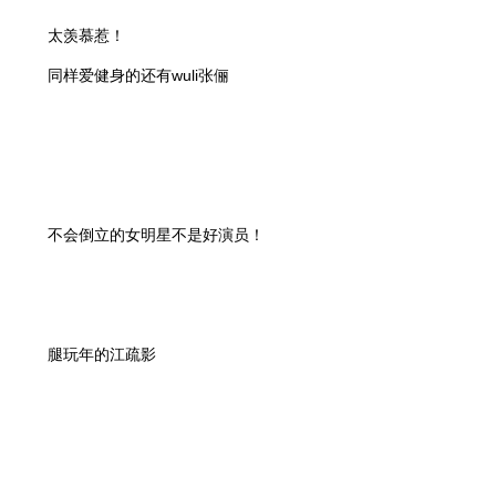
太羡慕惹！
同样爱健身的还有wuli张俪
不会倒立的女明星不是好演员！
腿玩年的江疏影