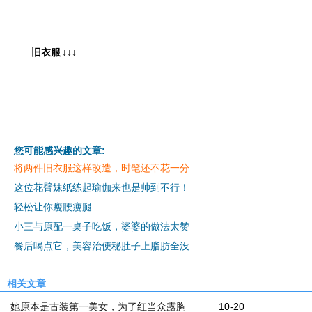
旧衣服
↓↓↓
您可能感兴趣的文章:
将两件旧衣服这样改造，时髦还不花一分
这位花臂妹纸练起瑜伽来也是帅到不行！
轻松让你瘦腰瘦腿
小三与原配一桌子吃饭，婆婆的做法太赞
餐后喝点它，美容治便秘肚子上脂肪全没
相关文章
她原本是古装第一美女，为了红当众露胸
10-20