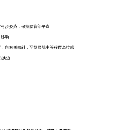
弓步姿势，保持腰背部平直
移动
，向右侧倾斜，至髂腰肌中等程度牵拉感
后换边