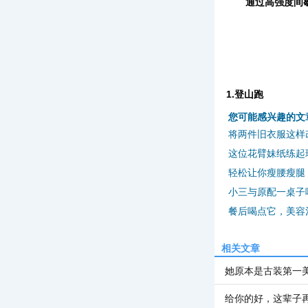
通过高强度间
1.登山跑
您可能感兴趣的文
将两件旧衣服这样
这位花臂妹纸练起
轻松让你瘦腰瘦腿
小三与原配一桌子
餐后喝点它，美容
相关文章
她原本是古装第一
给你的好，这辈子