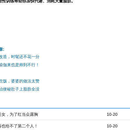
歇性训练帮助你加快代谢、消耗大量脂肪。
章:
改造，时髦还不花一分
瑜伽来也是帅到不行！
吃饭，婆婆的做法太赞
治便秘肚子上脂肪全没
美女，为了红当众露胸
10-20
再也给不了第二个人！
10-20