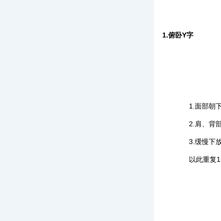
1.俯卧Y字
1.面部朝下
2.肩、背部
3.缓慢下放
以此重复1