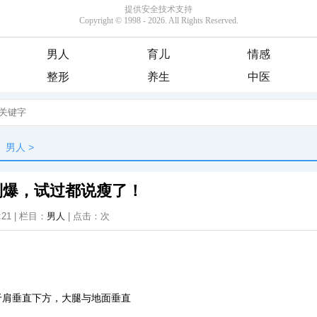
男人
育儿
情感
整形
养生
中医
男人
>
到爆，试过都说瘦了！
:21 | 栏目：
男人
| 点击：
次
肩垂直下方，大腿与地面垂直