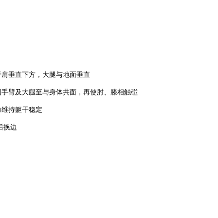
肩垂直下方，大腿与地面垂直
手臂及大腿至与身体共面，再使肘、膝相触碰
维持躯干稳定
后换边