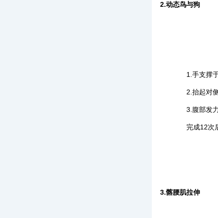
2.动态鸟与狗
1.手支撑于
2.抬起对侧
3.腹部发力
完成12次
3.髂腰肌拉伸