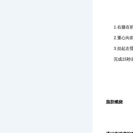
1.右腿在前
2.重心向前
3.抬起左臂
完成15秒
脂肪燃烧