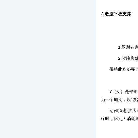
3.收腹平板支撑
1.双肘在肩
2.收缩腹部
保持此姿势完成
7（女）是根
为一个周期，以“恢
动作痕迹-扩大
练时，比别人消耗