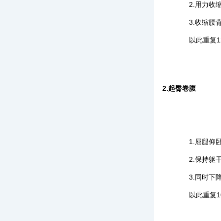
2.用力收缩
3.收缩腰背
以此重复1
2.起臀卷腹
1.屈腿仰卧
2.保持躯干
3.同时下降
以此重复1