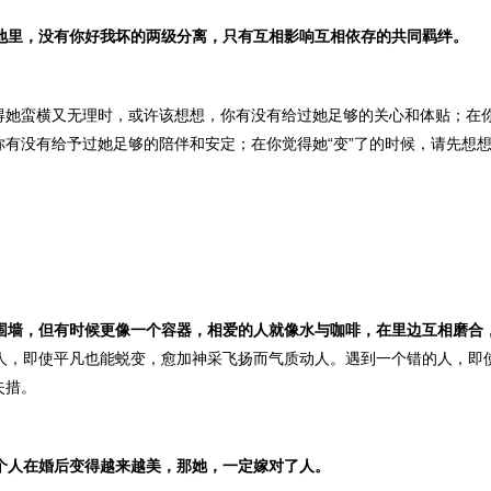
地里，没有你好我坏的两级分离，只有互相影响互相依存的共同羁绊。
得她蛮横又无理时，或许该想想，你有没有给过她足够的关心和体贴；在
你有没有给予过她足够的陪伴和安定；在你觉得她“变”了的时候，请先想
围墙，但有时候更像一个容器，相爱的人就像水与咖啡，在里边互相磨合
人，即使平凡也能蜕变，愈加神采飞扬而气质动人。遇到一个错的人，即
失措。
个人在婚后变得越来越美，那她，一定嫁对了人。