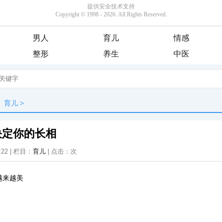
男人
育儿
情感
整形
养生
中医
育儿
>
决定你的长相
:22 | 栏目：
育儿
| 点击：
次
越来越美