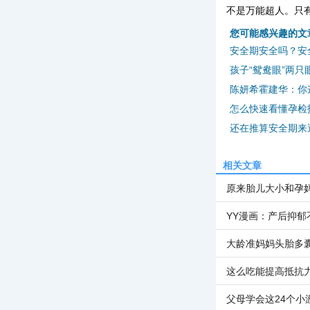
不是万能超人。只
您可能感兴趣的文
安全期安全吗？安
孩子“鸳鸯眼”两
陈妍希霍建华：你
怎么快速看懂孕检
还在推算安全期来
相关文章
原来胎儿大小和孕
YY漫画：产后抑
大龄准妈妈头胎多
这么吃能提高抵抗
父母学会这24个小