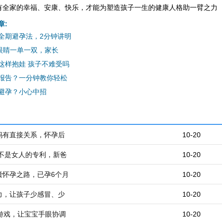
有全家的幸福、安康、快乐，才能为塑造孩子一生的健康人格助一臂之力
章:
全期避孕法，2分钟讲明
只眼睛一单一双，家长
这样抱娃 孩子不难受吗
报告？一分钟教你轻松
避孕？小心中招
妈有直接关系，怀孕后
10-20
郁不是女人的专利，新爸
10-20
囊怀孕之路，已孕6个月
10-20
力，让孩子少感冒、少
10-20
游戏，让宝宝手眼协调
10-20