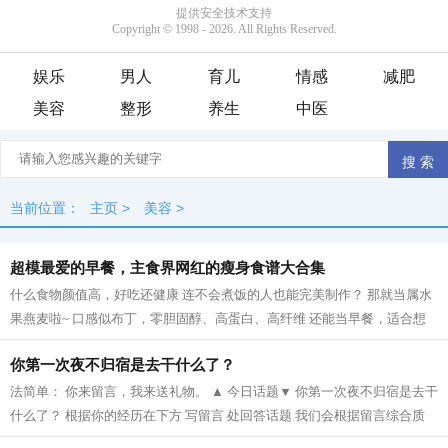
娱乐
男人
育儿
情感
减肥
美容
整形
养生
中医
当前位置：
主页
>
美容
>
超模最爱的早餐，主食界网红的瘦身食谱大合集
什么食物颜值高，好吃还健康 连不会煮饭的人也能完美制作？ 那就当属水
果燕麦啦~ 口感似布丁，零胆固醇、高蛋白、高纤维 还能当早餐，适合想
减肥的朋友， 据说全世界都为之着迷...
你第一次夜不归宿是去干什么了？
法简单： 你来留言，我来送礼物。 ▲ 今日话题▼ 你第一次夜不归宿是去干
什么了？ 根据你的经历在下方 写留言 处回答话题 我们会根据留言综合质
量，挑选一位送出奖品...