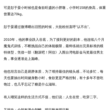
可是彭于晏小时候也是食欲旺盛的小胖墩，小学时158的身高，体重
曾重达70kg。
彭于晏通过微博晒出旧照的时候，大批粉丝直呼“认不出”。
2010年，他的事业跌入谷底，为了接到更好的剧本，他连续八个月
魔鬼式训练，不断挑战自己的体能极限，最终练就出完美标准的模
特体型，凭借一部《翻滚吧！阿信》入围台湾电影金马奖最佳男主
角，事业逐渐走上巅峰。
他也坦言自己是易胖体质，为了维持最佳的镜头感，不论多忙，每
天也要抽出时间健身数小时，食欲更是严格控制，有十多年不曾吃
饱过，也几乎忘记了糖是什么滋味。
有人嘲笑这样的生活方式不值，他们说：人生在世，吃穿二字。
又鼓吹：今朝有酒今朝醉，明日愁来明日愁。