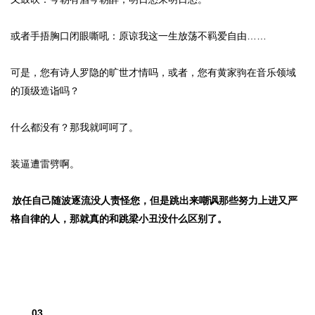
或者手捂胸口闭眼嘶吼：原谅我这一生放荡不羁爱自由……
可是，您有诗人罗隐的旷世才情吗，或者，您有黄家驹在音乐领域
的顶级造诣吗？
什么都没有？那我就呵呵了。
装逼遭雷劈啊。
放任自己随波逐流没人责怪您，但是跳出来嘲讽那些努力上进又严
格自律的人，那就真的和跳梁小丑没什么区别了。
03