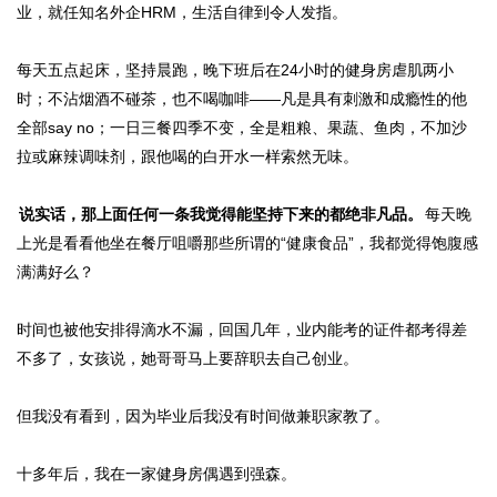
业，就任知名外企HRM，生活自律到令人发指。
每天五点起床，坚持晨跑，晚下班后在24小时的健身房虐肌两小
时；不沾烟酒不碰茶，也不喝咖啡——凡是具有刺激和成瘾性的他
全部say no；一日三餐四季不变，全是粗粮、果蔬、鱼肉，不加沙
拉或麻辣调味剂，跟他喝的白开水一样索然无味。
说实话，那上面任何一条我觉得能坚持下来的都绝非凡品。
每天晚
上光是看看他坐在餐厅咀嚼那些所谓的“健康食品”，我都觉得饱腹感
满满好么？
时间也被他安排得滴水不漏，回国几年，业内能考的证件都考得差
不多了，女孩说，她哥哥马上要辞职去自己创业。
但我没有看到，因为毕业后我没有时间做兼职家教了。
十多年后，我在一家健身房偶遇到强森。