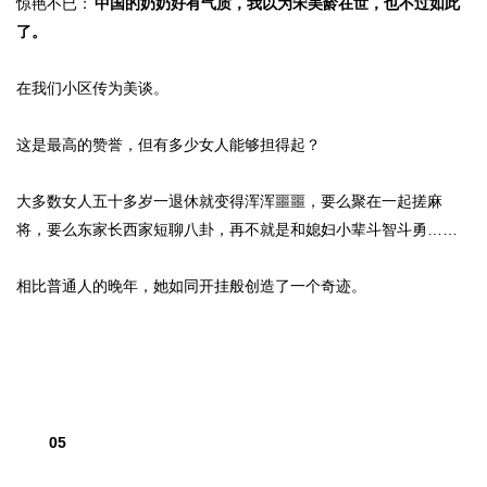
惊艳不已：
中国的奶奶好有气质，我以为宋美龄在世，也不过如此
了。
在我们小区传为美谈。
这是最高的赞誉，但有多少女人能够担得起？
大多数女人五十多岁一退休就变得浑浑噩噩，要么聚在一起搓麻
将，要么东家长西家短聊八卦，再不就是和媳妇小辈斗智斗勇……
相比普通人的晚年，她如同开挂般创造了一个奇迹。
05