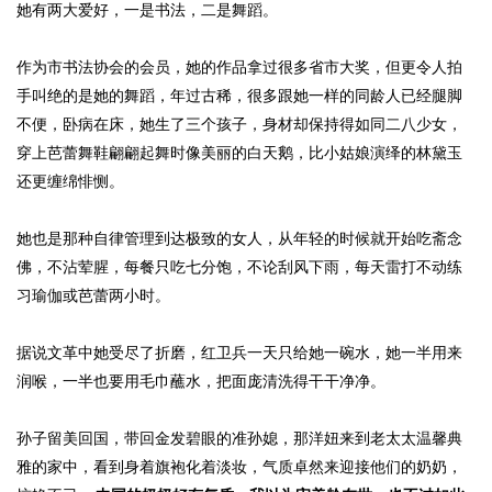
她有两大爱好，一是书法，二是舞蹈。
作为市书法协会的会员，她的作品拿过很多省市大奖，但更令人拍
手叫绝的是她的舞蹈，年过古稀，很多跟她一样的同龄人已经腿脚
不便，卧病在床，她生了三个孩子，身材却保持得如同二八少女，
穿上芭蕾舞鞋翩翩起舞时像美丽的白天鹅，比小姑娘演绎的林黛玉
还更缠绵悱恻。
她也是那种自律管理到达极致的女人，从年轻的时候就开始吃斋念
佛，不沾荤腥，每餐只吃七分饱，不论刮风下雨，每天雷打不动练
习瑜伽或芭蕾两小时。
据说文革中她受尽了折磨，红卫兵一天只给她一碗水，她一半用来
润喉，一半也要用毛巾蘸水，把面庞清洗得干干净净。
孙子留美回国，带回金发碧眼的准孙媳，那洋妞来到老太太温馨典
雅的家中，看到身着旗袍化着淡妆，气质卓然来迎接他们的奶奶，