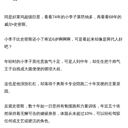
同是好莱坞超级巨星，看看74年的小李子莱昂纳多，再看看68年的
威尔•史密斯。
小李子比史密斯还小了将近6岁啊啊啊，可是看起来却像是两代人好
吧？
年轻时的小李子英伦贵族气十足，可是人到中年，却生生把个帅气
王子自残成大腹便便的猥琐大叔。
这也是他演技杠杠，却落得个奥斯卡专业陪跑二十年笑梗的主要原
因。
反观史密斯，数十年如一日坚持有氧慢跑和力量训练，年近五十依
然保持着无懈可击的健硕身形，体脂从未超过10%，可以轻松驾驭
任何或文艺或硬汉的角色。