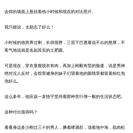
会馆的墙面上悬挂着他小时候和现在的对比照片。
我只能说，太励志了好么！
小时候的他营养过剩，长得很胖，三层下巴透着说不出的憨厚，不
客气地说就是名副其实的土肥圆。
可是现在，穿衣显瘦脱衣有肉，再加上刚毅有型的脸庞，说是男神
绝对没人反对，会馆里健身的妹子们望着他的眼睛里都冒着粉红泡
泡好么。
这么多年，他应该一直恪守坚持着那种苦行僧一般的生活状态吧。
这种付出值得吗？
看看身边多少刚过三十的男人，腆着啤酒肚，顶着地中海，肌肉松