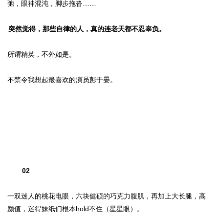
弛，眼神混沌，脚步拖沓……
突然觉得，那些自律的人，真的连老天都不忍辜负。
所谓精英，不外如是。
不禁令我想起最喜欢的演员彭于晏。
02
一双迷人的桃花电眼，六块健硕的巧克力腹肌，再加上大长腿，高
颜值，迷得妹纸们根本hold不住（星星眼）。