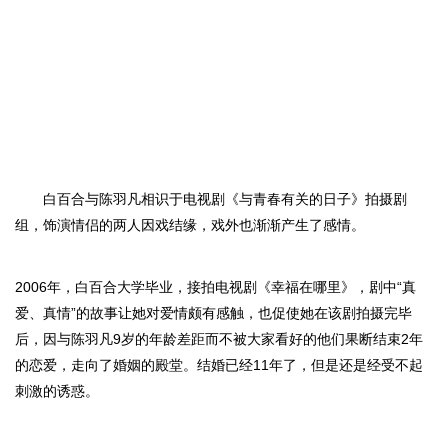
白百合与
陈羽凡
相识于电视剧
《与青春有关的日子》
拍摄剧
组，饰演情侣的两人因戏结缘，戏外也渐渐产生了感情。
2006年，
白百合大学
毕业，接拍电视剧
《幸福在哪里》
，剧中
“真
爱、真情”的故事让她对爱情颇有感触，也促使她在该剧拍摄完毕
后，因与
陈羽凡
9岁的年龄差距而不被大家看好的他们果断结束2年
的恋爱，走向了婚姻的殿堂。
结婚已经
11年了，但是还是经受不起
刺激的诱惑。