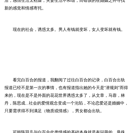
洽，感情生活太枯燥，夫妻生活不和谐，而错误的在婚姻之外寻找
新的感觉和情感寄托。
现在的社会，诱惑太多。
男人有钱就变坏，女人变坏就有钱
。
看完白百合的报道，我翻阅了过往白百合的记录，白百合出轨
报道已经不是第一次的事情，也有报道指出她的今天是
“潜规则”而得
来的，现在是不是外面的
花花世界诱惑太多
了
，
从文章，马蓉，林
丹，陈思成
...社会的爱情观念变成一个沦陷，
不论恋爱还是婚姻中，
只要需求得不到满足（物质或情感），男女都会出轨
。
可能陈羽凡与白百合
此类情感的基础本身就是有问题的，悬殊