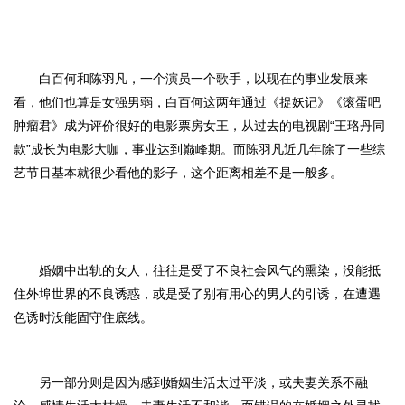
白百何和陈羽凡，一个演员一个歌手，以现在的事业发展来
看，他们也算是女强男弱，白百何这两年通过《捉妖记》《滚蛋吧
肿瘤君》成为评价很好的电影票房女王，从过去的电视剧
“王珞丹同
款”成长为电影大咖，事业达到巅峰期
。
而陈羽凡近几年除了一些综
艺节目基本就很少看他的影子，这个距离相差不是一般多。
婚姻中出轨的女人，往往是受了不良社会风气的熏染，没能抵
住外埠世界的不良诱惑，或是受了别有用心的男人的引诱，在遭遇
色诱时没能固守住底线。
另一部分则是因为感到婚姻生活太过平淡，或夫妻关系不融