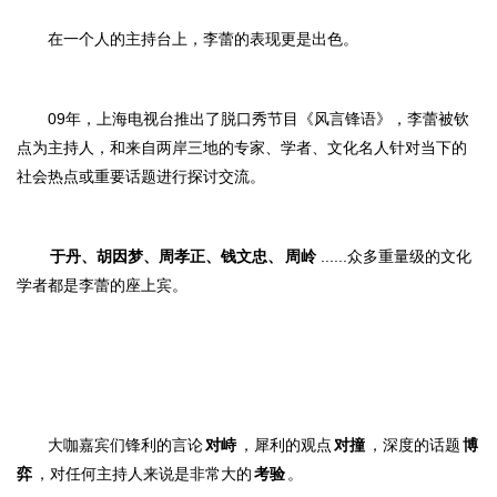
在一个人的主持台上，李蕾的表现更是出色。
09年，上海电视台推出了脱口秀节目《风言锋语》，李蕾被钦
点为主持人，和来自两岸三地的专家、学者、文化名人针对当下的
社会热点或重要话题进行探讨交流。
于丹、胡因梦、周孝正、钱文忠、
周岭
......众多重量级的文化
学者都是李蕾的座上宾。
大咖嘉宾们锋利的言论
对峙
，犀利的观点
对撞
，深度的话题
博
弈
，对任何主持人来说是非常大的
考验
。