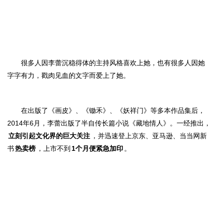
很多人因李蕾沉稳得体的主持风格喜欢上她，也有很多人因
她
字字有力，戳肉见
血的文字而爱上了她。
在出
版了《画皮》、《锄禾》、《妖祥门》等多本作品
集后，
2014年6月，李蕾出版了半自传长篇小说《藏地情人》。一经推出，
立刻引起文化界的巨大关注
，并迅速登上京东、亚马逊、当当网新
书
热卖榜
，上市不到
1个月便紧急加印
。