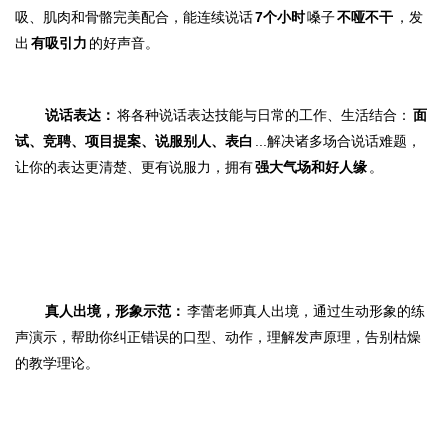
吸、肌肉和骨骼完美配合，能连续说话
7个小时
嗓子
不哑不干
，发
出
有吸引力
的好声音。
说话表达：
将各种说话表达技能与日常的工作、生活结合：
面
试、竞聘、项目提案、说服别人、表白
...
解决诸多场合说话难题
，
让你的表达更清楚、更有说服力，
拥有
强大气场和好人缘
。
真人出境，形象示范：
李蕾老师真人
出境，通过生动形象的练
声演示，帮助你纠正错误的口型、动作，理解发声原理，告别枯燥
的教学理论。