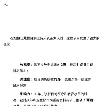
人。
在她担任此栏目的主持人及策划人后，这档节目发生了很大的
变化：
收视率：
迅速提升至
原来的
2倍
，最高时
跻身卫视
排名
第
2
；
关注度：
栏目的热线被
打爆
，也被众多一线媒体
纷纷报道；
影响力：
06年，该栏目对医疗和教育改革
的
讨
论，被财政部和卫生部作
为重要资料调研
，推动了
两项