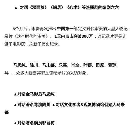
▲
对话《双面胶》《蜗居》《心术》等热播剧的编剧六六
5个月后，李蕾再次推出
中国第一部
定义时代审美的大型人物纪
录片《这个时代的审美》。
1天内点击突破300万
，该纪录片更是走
进了电影院，刷新了历史纪录。
马思纯、
陆川、
马未都、
乐嘉、
肖全、叶蓓、田原、蒋琼
耳
......众多大咖嘉宾都是该纪录片的采访对象。
▲对话金马影后马思纯
▲对话著名导演陆川
▲对话文化学者&观复博物馆创始人马未
都
▲对话著名演员邬君梅