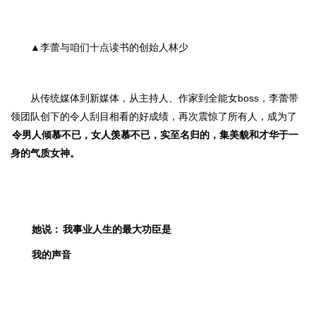
▲李蕾与咱们十点读书的创始人林少
从传统媒体到新媒体，从主持人、作家到全能女boss，李蕾带
领团队创下的令人
刮目相看的
好成绩，再次
震惊了所有人，
成为了
令
男人倾慕不已，女人羡慕不已
，实至名归的，集美貌和才华于一
身的气质女神。
她说：
我事业人生的最大功臣是
我的声音