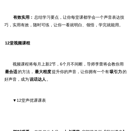
有效实用：
总结学习要点，让你每堂课都学会一个声音表达技
巧，实用有效，
随时可练，
让你
一看就明白、领悟，
学完就能用。
12堂视频课程
视频课程将每月上新2节，6个月不间断
，导师李蕾将会教你用
最合适
的方法，
最大程度
提升你的声音，让你拥有一个有
吸引力
的
好声音，成
为
说话达人
。
▼
12堂声优课课表