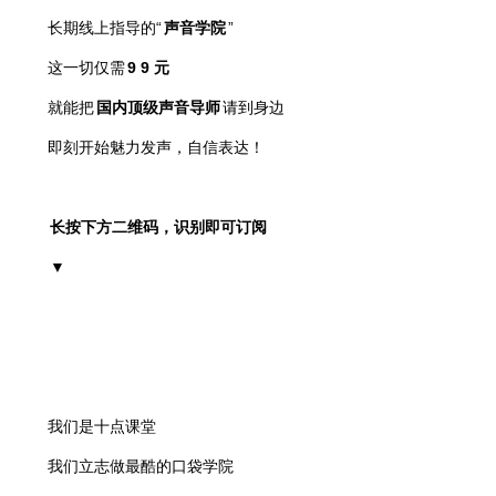
长期线上指导的“
声音学院
”
这一切仅需
9
9
元
就能把
国内顶级声音导师
请到身边
即刻开始
魅力发声，
自信表达！
长按下方二维码，识别即可订阅
▼
我们是十点课堂
我们立志做最酷的口袋学院