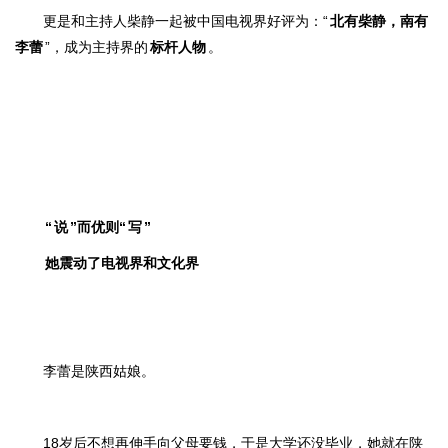
更是和主持人柴静一起被中国电视界好评为：
“
北有柴静，南有
李蕾
”
，成为主持界的
标杆人物
。
“
说
”而优则“
写
”
她震动了电视界和文化界
李蕾是陕西姑娘。
18岁后不想再伸手向父母要钱，于是大学还没毕业，她就在陕