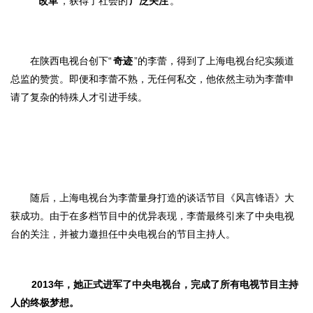
改革
，获得了社会的
广泛关注
。
在陕西电视台创下“
奇迹
”的李蕾，得到了上海电视台纪实频道
总监的赞赏。
即便和李蕾不熟，无任何私交，他依然主动为
李蕾申
请了复杂的特殊人才引进手续。
随后，上海电视台为李蕾量身打造的谈话节目《风言锋语》大
获成功。
由于在多档节目中
的优异表现，李蕾最终引来了中央电视
台的关注，并被力邀担任中央电视台的节目主持人。
2013年，她正式进军了中央电视台，完成了所有电视节目主持
人的终极梦想。