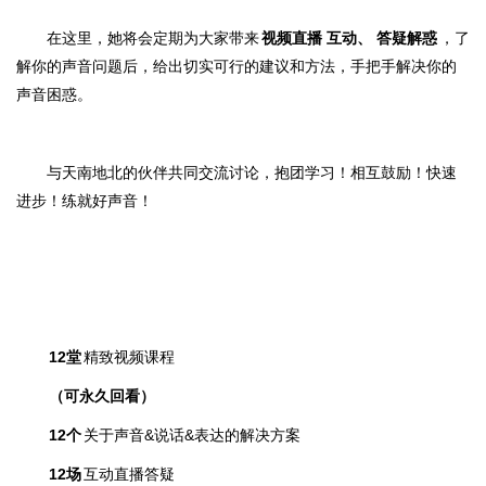
在这里，她
将会定期为大家带来
视频直播
互动、
答疑解惑
，了
解你的声音问题后，给出切实可行的建议和方法，手把手解决你的
声音困惑。
与天南地北
的伙伴共
同交流讨论，
抱团学习！相互鼓励！快速
进步！
练就好声音！
12堂
精致
视频课程
（可永久回看）
12个
关于声音&说话&表达的解
决方案
12场
互动直播答疑