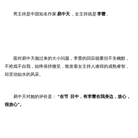
男主持是中国知名作家
易中天
，女主持就是
李蕾
。
面对易中天抛过来的大小问题，李蕾的回应稳重但不失幽默，
不抢戏不自我，
始终保持微笑，
散发着女主持人难得的成熟睿智，
却灵动如水的风采。
易中天对她的评价是：
“在
节
目中，有李蕾在我身边，放心，
很放心
”。