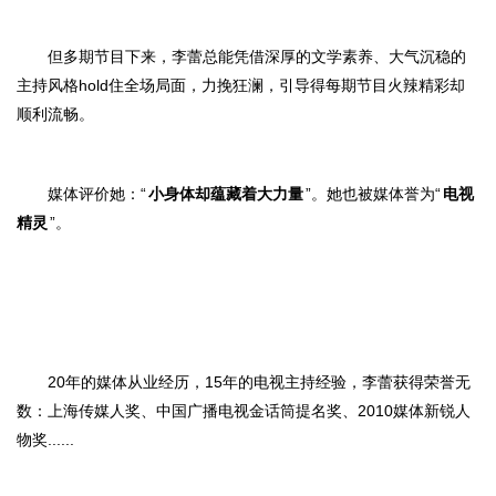
但多期节目下来，李蕾总能凭借深厚的文学素养、大气沉稳的
主持风格
hold住全场局面，力挽狂澜，引导得每期节目
火辣精彩却
顺利流畅。
媒体评价她：
“
小身体却蕴藏着大力量
”。
她也被媒体誉为
“
电视
精灵
”。
20年的媒体从业经历，15年的电视主持经验，李蕾获得荣誉无
数：上海传媒人奖、中国广播电视金话筒提名奖、2010媒体新锐人
物奖......