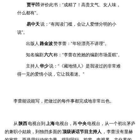
贾平凹
评价此书
：“
成精了！高贵文气、女人味，
什么都有”。
易中天
说
：“有阅读门槛，会让人爱憎分明的小
说”。
出版人
路金波
赞李蕾：“年轻漂亮不讲理”。
知名编剧
六六
称：“李蕾在抢她的编剧市场蛋糕”。
主持人
华少
说：“
《藏地情人》是我读过的非常难
得一见的爱情小说，它让我着迷。”
李蕾能说能写，把做过的每件事都完成地非常出色。
从
陕西
电视台到
上海
电视台，再
中央
电视台，从一个初出茅庐
的兼职小姑娘，到独挡多面的
顶级谈话节目主持人
，
李蕾没有显赫
的家世，而是用行动的力量，得到同行、前辈、电视界、文化界的