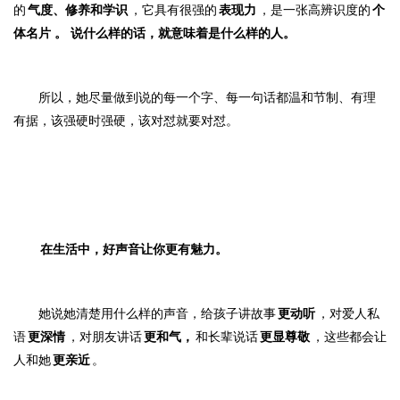
的
气度、修养和学识
，它具有很强的
表现力
，是一张高辨识度的
个
体名片
。
说什么样的话，就意味着是什么样的人。
所以，她尽量做到说的每一个字、每一句话都温和节制、有理
有据，该强硬时强硬，该对怼就要对怼。
在生活中，好声音让你更有魅力。
她说她清楚用什么样的声音，给孩子讲故事
更动听
，对爱人私
语
更深情
，对朋友讲话
更和气，
和长辈说话
更显尊敬
，这些都会让
人和她
更亲近
。